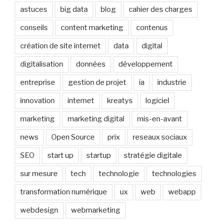
astuces
big data
blog
cahier des charges
conseils
content marketing
contenus
création de site internet
data
digital
digitalisation
données
développement
entreprise
gestion de projet
ia
industrie
innovation
internet
kreatys
logiciel
marketing
marketing digital
mis-en-avant
news
Open Source
prix
reseaux sociaux
SEO
start up
startup
stratégie digitale
sur mesure
tech
technologie
technologies
transformation numérique
ux
web
webapp
webdesign
webmarketing