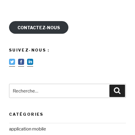
CONTACTEZ-NOUS
SUIVEZ-NOUS :
Recherche
Reche
pour
:
CATÉGORIES
application mobile