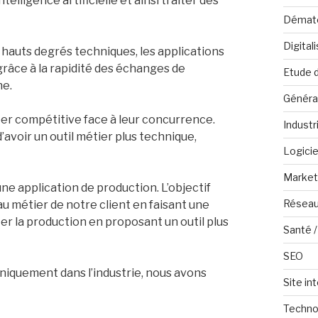
elligence artificielle et ainsi traiter des
Dématé
Digital
n hauts degrés techniques, les applications
âce à la rapidité des échanges de
Etude 
ne.
Généra
er compétitive face à leur concurrence.
Industr
avoir un outil métier plus technique,
Logicie
Marketi
une application de production. L’objectif
Réseau
au métier de notre client en faisant une
er la production en proposant un outil plus
Santé /
SEO
niquement dans l’industrie, nous avons
Site in
Techno