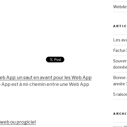
Webde
ARTIC
Les ava
Factur-
Souver
donné
eb App: un saut en avant pour les Web App
Bonne 
année 
b App est à mi-chemin entre une Web App
5 raiso
ARCHI
 web ou progiciel