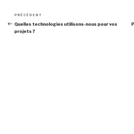
Navigation
Article
PRÉCÉDENT
de
précédent
Quelles technologies utilisons-nous pour vos
P
projets ?
l’article