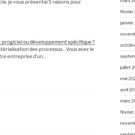
mars 2
cle, je vous présentai 5 raisons pour
février
janvier
novemb
: progiciel ou développement spécifique ?
octobr
térialisation des processus... Vous avez le
tre entreprise d'un…
septem
juillet 
mai 20
avril 2
mars 2
février
novemb
septem