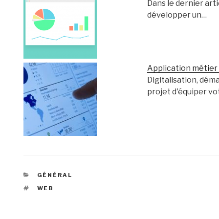
Dans le dernier arti
développer un…
Application métier 
Digitalisation, déma
projet d'équiper vo
CATÉGORIES
GÉNÉRAL
ÉTIQUETTES
WEB