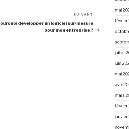
mai 20
SUIVANT
Article
février
suivant
ourquoi développer un logiciel sur-mesure
pour mon entreprise ?
octobr
septem
juillet
juin 20
mai 20
avril 2
mars 2
février
janvier
novemb