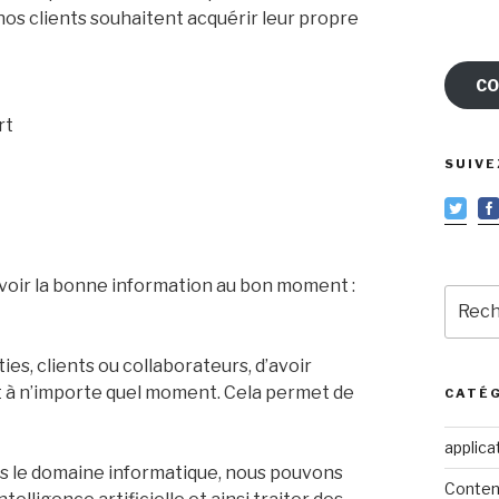
nos clients souhaitent acquérir leur propre
CO
rt
SUIVE
d’avoir la bonne information au bon moment :
Reche
pour
:
es, clients ou collaborateurs, d’avoir
et à n’importe quel moment. Cela permet de
CATÉ
applica
ns le domaine informatique, nous pouvons
Conten