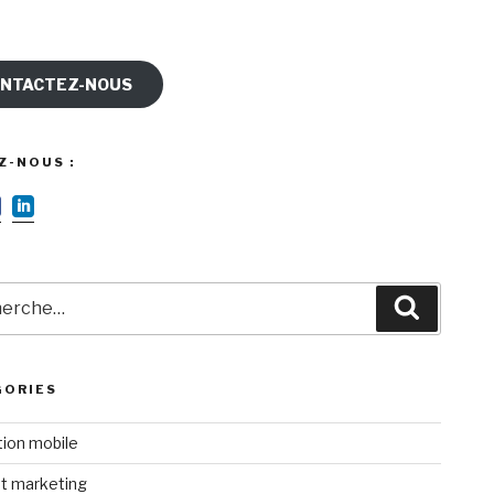
NTACTEZ-NOUS
Z-NOUS :
rche
Recherc
GORIES
tion mobile
t marketing