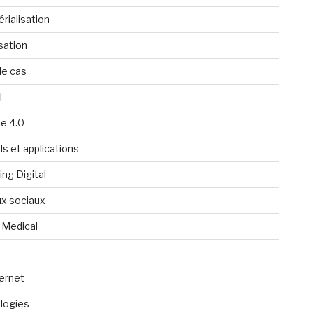
rialisation
isation
de cas
l
ie 4.0
ls et applications
ng Digital
x sociaux
 Medical
ternet
logies