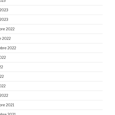
023
 2023
 2023
re 2022
e 2022
bre 2022
2022
22
022
022
 2022
re 2021
bre 2021