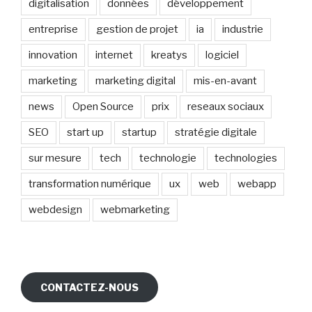
digitalisation
données
développement
entreprise
gestion de projet
ia
industrie
innovation
internet
kreatys
logiciel
marketing
marketing digital
mis-en-avant
news
Open Source
prix
reseaux sociaux
SEO
start up
startup
stratégie digitale
sur mesure
tech
technologie
technologies
transformation numérique
ux
web
webapp
webdesign
webmarketing
CONTACTEZ-NOUS