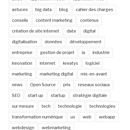
astuces
big data
blog
cahier des charges
conseils
content marketing
contenus
création de site internet
data
digital
digitalisation
données
développement
entreprise
gestion de projet
ia
industrie
innovation
internet
kreatys
logiciel
marketing
marketing digital
mis-en-avant
news
Open Source
prix
reseaux sociaux
SEO
start up
startup
stratégie digitale
sur mesure
tech
technologie
technologies
transformation numérique
ux
web
webapp
webdesign
webmarketing