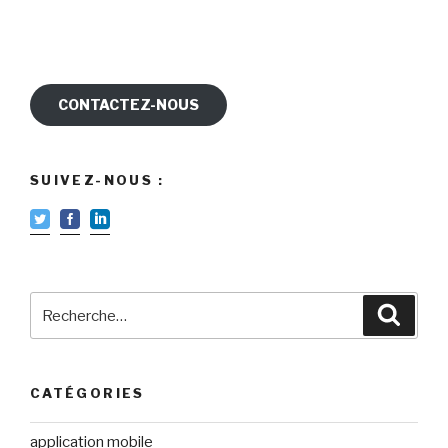
CONTACTEZ-NOUS
SUIVEZ-NOUS :
Recherche
Reche
pour
:
CATÉGORIES
application mobile