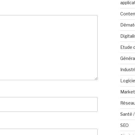
applica
Conten
Dématé
Digital
Etude 
Généra
Industr
Logicie
Marketi
Réseau
Santé /
SEO