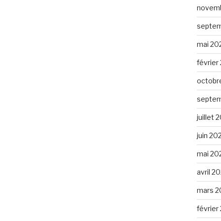
novemb
septem
mai 20
février
octobr
septem
juillet
juin 20
mai 20
avril 2
mars 2
février