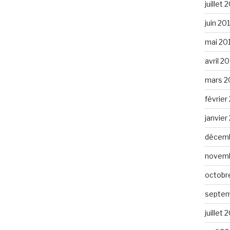
juillet 
juin 20
mai 20
avril 2
mars 2
février
janvier
décemb
novemb
octobr
septem
juillet 