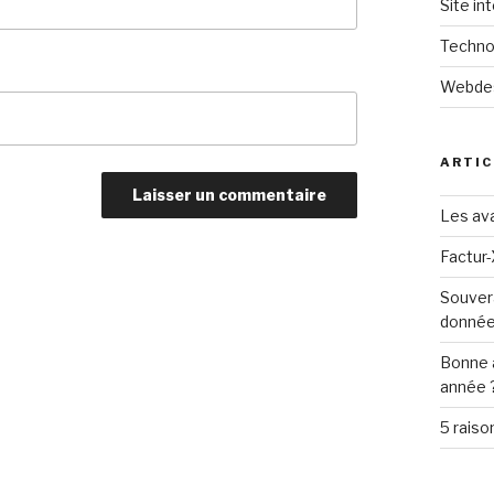
Site in
Techno
Webde
ARTIC
Les ava
Factur-
Souver
donné
Bonne 
année 
5 raiso