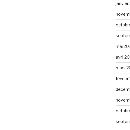
janvier
novemb
octobr
septem
mai 20
avril 2
mars 2
février
décemb
novemb
octobr
septem