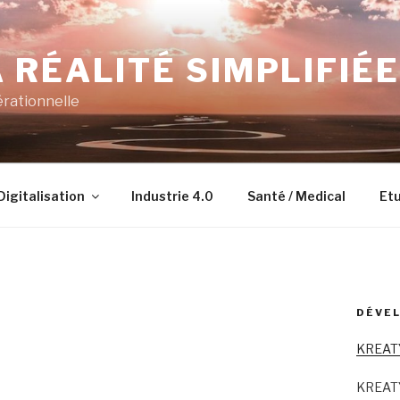
 RÉALITÉ SIMPLIFIÉE
érationnelle
Digitalisation
Industrie 4.0
Santé / Medical
Etu
DÉVEL
KREAT
KREAT