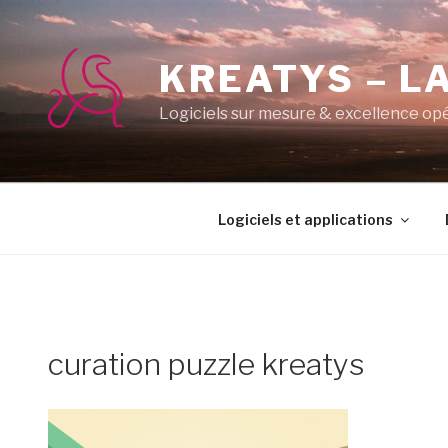
Aller
au
contenu
KREATYS – LA
principal
Logiciels sur mesure & excellence op
Logiciels et applications
curation puzzle kreatys