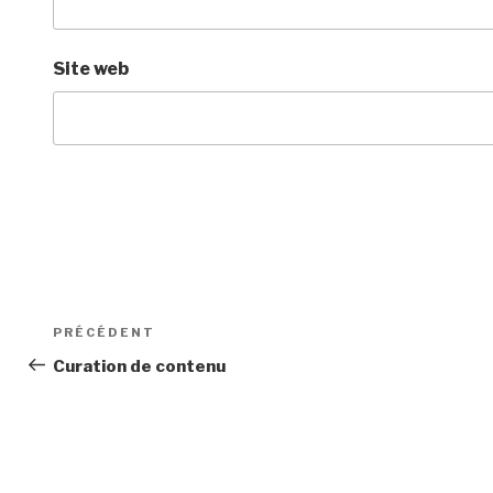
Site web
Navigation
Article
PRÉCÉDENT
de
précédent
Curation de contenu
l’article