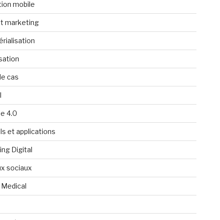
tion mobile
t marketing
rialisation
isation
de cas
l
ie 4.0
ls et applications
ng Digital
x sociaux
 Medical