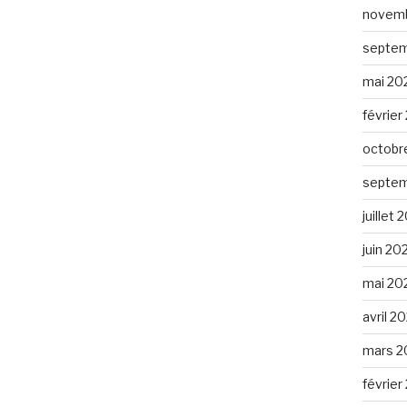
novemb
septem
mai 20
février
octobr
septem
juillet
juin 20
mai 20
avril 2
mars 2
février