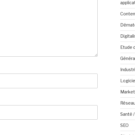
applica
Conten
Dématé
Digital
Etude 
Généra
Industr
Logicie
Marketi
Réseau
Santé /
SEO