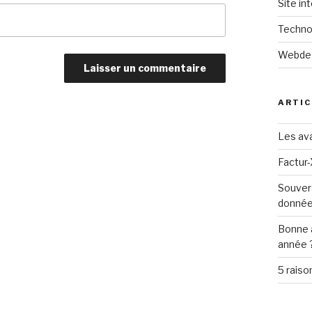
Site in
Techno
Webde
ARTIC
Les ava
Factur-
Souver
donné
Bonne 
année 
5 raiso