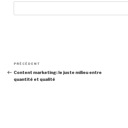
Navigation
Article
PRÉCÉDENT
de
précédent
Content marketing: le juste milieu entre
quantité et qualité
l’article