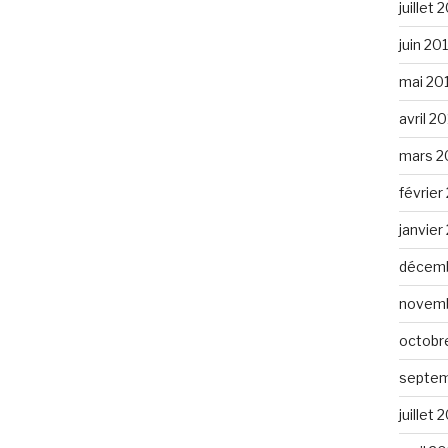
juillet 
juin 20
mai 20
avril 2
mars 2
février
janvier
décemb
novemb
octobr
septem
juillet 