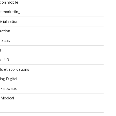
tion mobile
t marketing
rialisation
isation
de cas
l
ie 4.0
ls et applications
ng Digital
x sociaux
 Medical