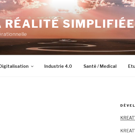
 RÉALITÉ SIMPLIFIÉE
érationnelle
Digitalisation
Industrie 4.0
Santé / Medical
Etu
DÉVEL
KREAT
KREAT