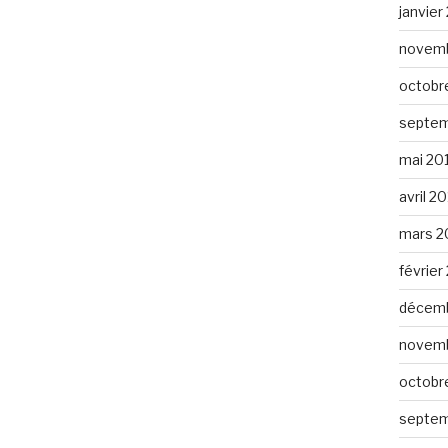
janvier
novemb
octobr
septem
mai 20
avril 2
mars 2
février
décemb
novemb
octobr
septem