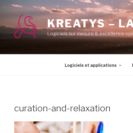
Aller
au
contenu
KREATYS – LA
principal
Logiciels sur mesure & excellence op
Logiciels et applications
curation-and-relaxation