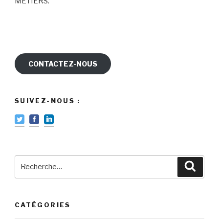
MÉTIERS.
CONTACTEZ-NOUS
SUIVEZ-NOUS :
Recherche
Reche
pour
:
CATÉGORIES