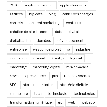
2016
application métier
application web
astuces
big data
blog
cahier des charges
conseils
content marketing
contenus
création de site internet
data
digital
digitalisation
données
développement
entreprise
gestion de projet
ia
industrie
innovation
internet
kreatys
logiciel
marketing
marketing digital
mis-en-avant
news
Open Source
prix
reseaux sociaux
SEO
start up
startup
stratégie digitale
sur mesure
tech
technologie
technologies
transformation numérique
ux
web
webapp