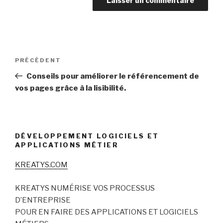
Navigation
Article
PRÉCÉDENT
de
précédent
Conseils pour améliorer le référencement de
l’article
vos pages grâce à la lisibilité.
DÉVELOPPEMENT LOGICIELS ET
APPLICATIONS MÉTIER
KREATYS.COM
KREATYS NUMÉRISE VOS PROCESSUS
D’ENTREPRISE
POUR EN FAIRE DES APPLICATIONS ET LOGICIELS