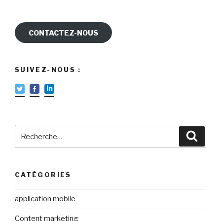
CONTACTEZ-NOUS
SUIVEZ-NOUS :
Recherche
Reche
pour
:
CATÉGORIES
application mobile
Content marketing