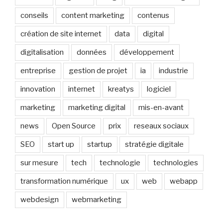
conseils
content marketing
contenus
création de site internet
data
digital
digitalisation
données
développement
entreprise
gestion de projet
ia
industrie
innovation
internet
kreatys
logiciel
marketing
marketing digital
mis-en-avant
news
Open Source
prix
reseaux sociaux
SEO
start up
startup
stratégie digitale
sur mesure
tech
technologie
technologies
transformation numérique
ux
web
webapp
webdesign
webmarketing