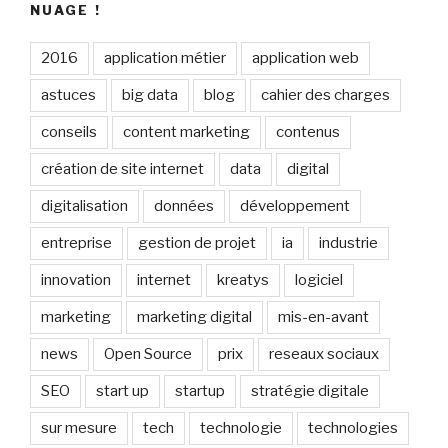
NUAGE !
2016
application métier
application web
astuces
big data
blog
cahier des charges
conseils
content marketing
contenus
création de site internet
data
digital
digitalisation
données
développement
entreprise
gestion de projet
ia
industrie
innovation
internet
kreatys
logiciel
marketing
marketing digital
mis-en-avant
news
Open Source
prix
reseaux sociaux
SEO
start up
startup
stratégie digitale
sur mesure
tech
technologie
technologies