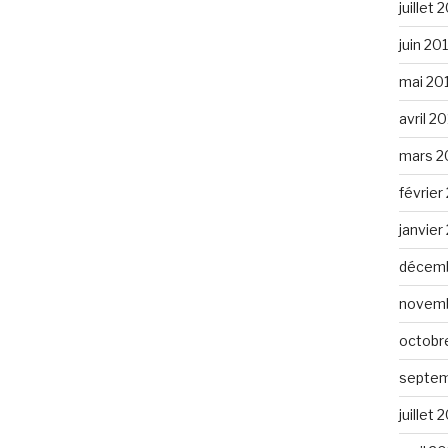
juillet 
juin 20
mai 20
avril 2
mars 2
février
janvier
décemb
novemb
octobr
septem
juillet 