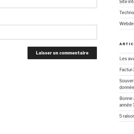
Site in
Techno
Webde
ARTIC
Les ava
Factur-
Souver
donné
Bonne 
année 
5 raiso