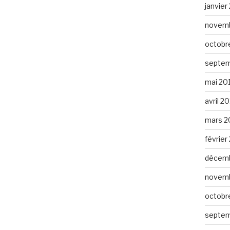
janvier
novemb
octobr
septem
mai 20
avril 2
mars 2
février
décemb
novemb
octobr
septem