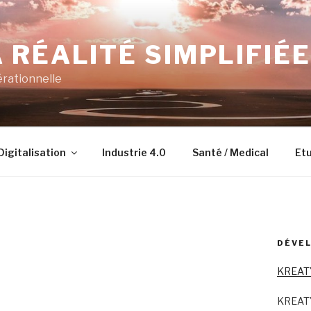
 RÉALITÉ SIMPLIFIÉE
érationnelle
Digitalisation
Industrie 4.0
Santé / Medical
Etu
DÉVEL
KREAT
KREAT