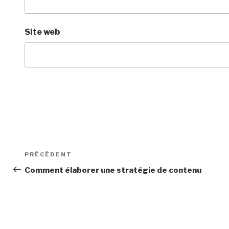
Site web
Navigation
Article
PRÉCÉDENT
de
précédent
Comment élaborer une stratégie de contenu
l’article