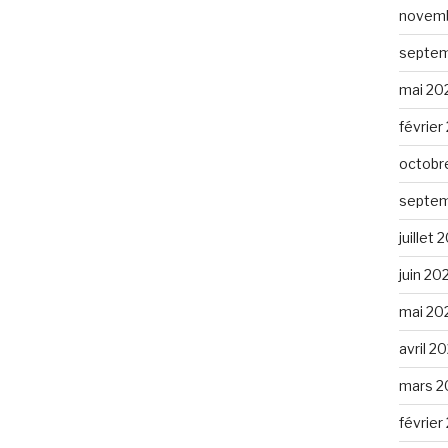
novemb
septem
mai 20
février
octobr
septem
juillet
juin 20
mai 20
avril 2
mars 2
février