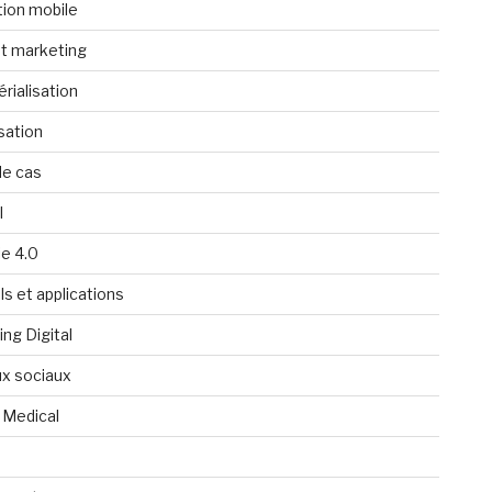
tion mobile
t marketing
rialisation
isation
de cas
l
ie 4.0
ls et applications
ng Digital
x sociaux
 Medical