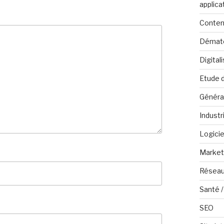
applica
Conten
Dématé
Digital
Etude 
Généra
Industr
Logicie
Marketi
Réseau
Santé /
SEO