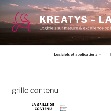
Aller
au
contenu
KREATYS – LA
principal
Logiciels sur mesure & excellence op
Logiciels et applications
grille contenu