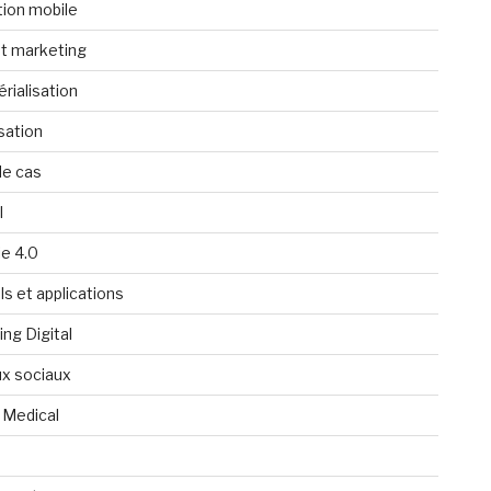
tion mobile
t marketing
rialisation
isation
de cas
l
ie 4.0
ls et applications
ng Digital
x sociaux
 Medical