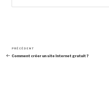
Navigation
Article
PRÉCÉDENT
de
précédent
Comment créer un site Internet gratuit ?
l’article