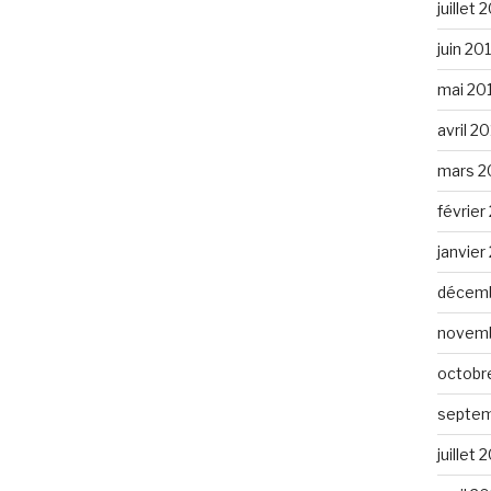
juillet 
juin 20
mai 20
avril 2
mars 2
février
janvier
décemb
novemb
octobr
septem
juillet 