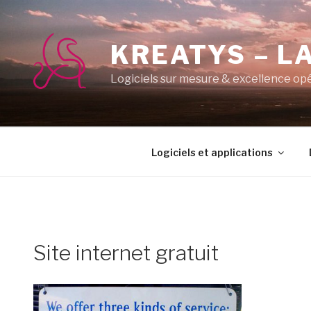
Aller
au
contenu
KREATYS – LA
principal
Logiciels sur mesure & excellence op
Logiciels et applications
Site internet gratuit