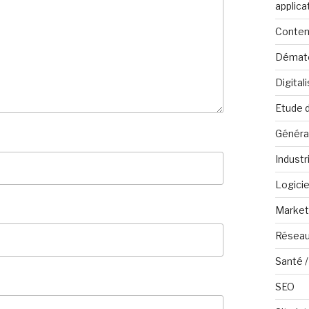
applica
Conten
Dématé
Digital
Etude 
Généra
Industr
Logicie
Marketi
Réseau
Santé /
SEO