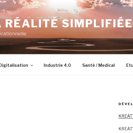
 RÉALITÉ SIMPLIFIÉE
érationnelle
Digitalisation
Industrie 4.0
Santé / Medical
Etu
DÉVEL
KREAT
KREAT