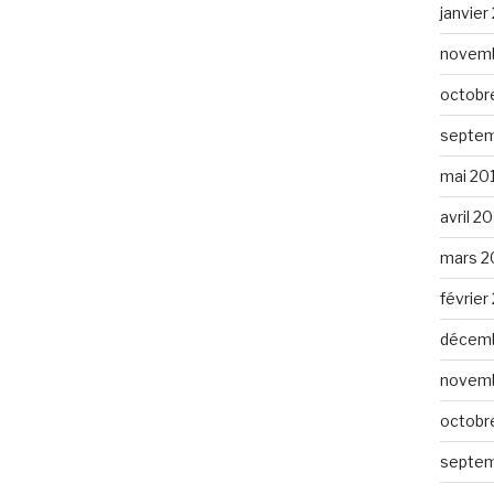
janvier
novemb
octobr
septem
mai 20
avril 2
mars 2
février
décemb
novemb
octobr
septem