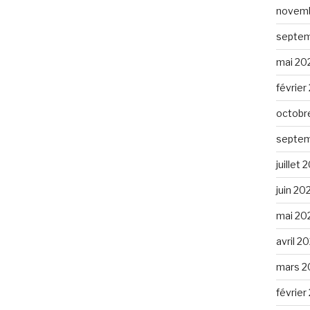
novemb
septem
mai 20
février
octobr
septem
juillet
juin 20
mai 20
avril 2
mars 2
février