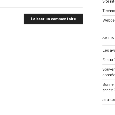
Site in
Techno
Webde
ARTIC
Les ava
Factur-
Souver
donné
Bonne 
année 
5 raiso