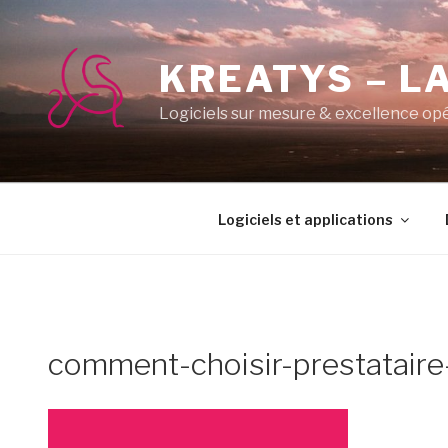
Aller
au
contenu
KREATYS – LA
principal
Logiciels sur mesure & excellence op
Logiciels et applications
comment-choisir-prestataire-