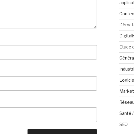
applica
Conten
Dématé
Digital
Etude 
Généra
Industr
Logicie
Marketi
Réseau
Santé /
SEO