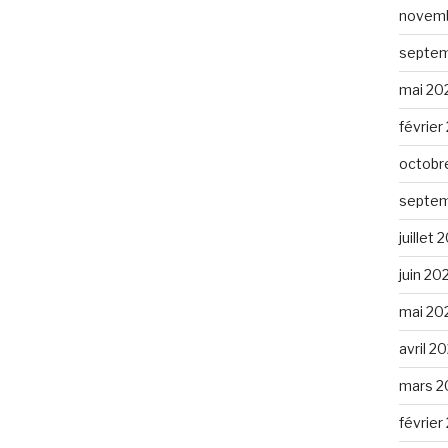
novemb
septem
mai 20
février
octobr
septem
juillet
juin 20
mai 20
avril 2
mars 2
février