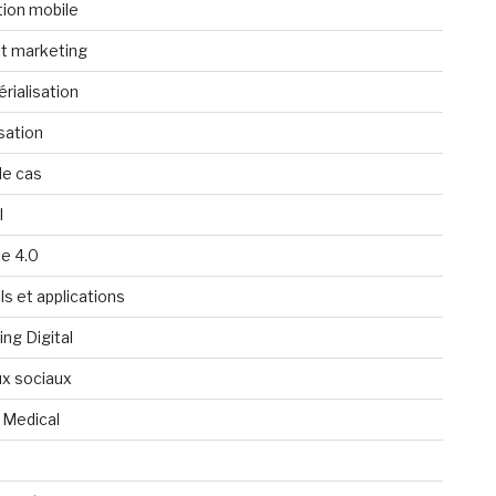
tion mobile
t marketing
rialisation
isation
de cas
l
ie 4.0
ls et applications
ng Digital
x sociaux
 Medical