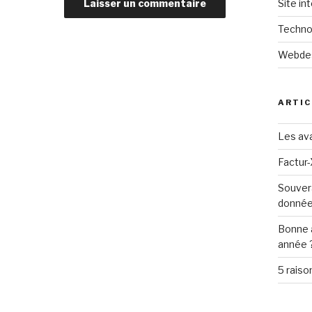
Site in
Techno
Webde
ARTIC
Les ava
Factur-
Souver
donné
Bonne 
année 
5 raiso