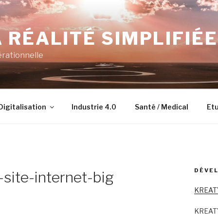
 RÉALITÉ SIMPLIFIÉE
érationnelle
Digitalisation
Industrie 4.0
Santé / Medical
Etu
DÉVEL
site-internet-big
KREAT
KREAT