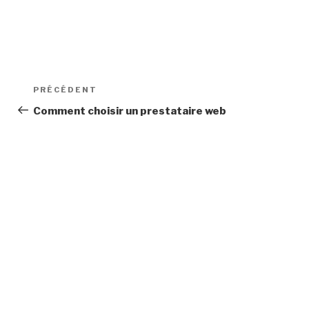
Navigation
Article
PRÉCÉDENT
de
précédent
Comment choisir un prestataire web
l’article