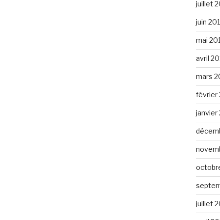
juillet 
juin 20
mai 20
avril 2
mars 2
février
janvier
décemb
novemb
octobr
septem
juillet 