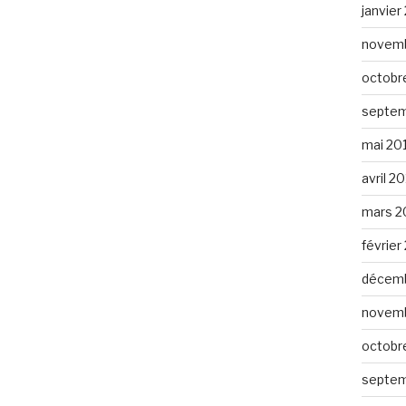
janvier
novemb
octobr
septem
mai 20
avril 2
mars 2
février
décemb
novemb
octobr
septem