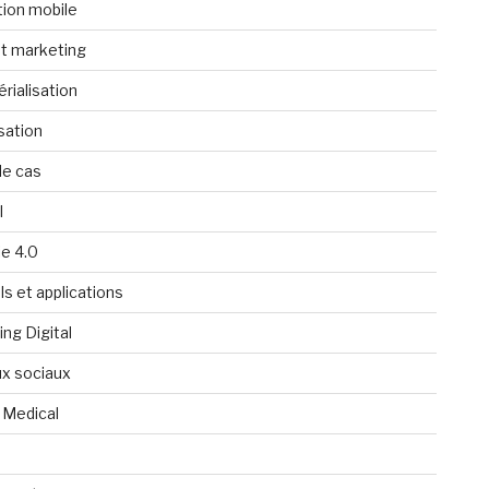
tion mobile
t marketing
rialisation
isation
de cas
l
ie 4.0
ls et applications
ng Digital
x sociaux
 Medical