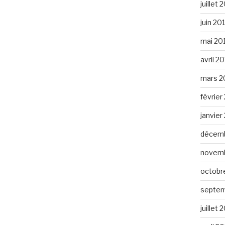
juillet 
juin 20
mai 20
avril 2
mars 2
février
janvier
décemb
novemb
octobr
septem
juillet 