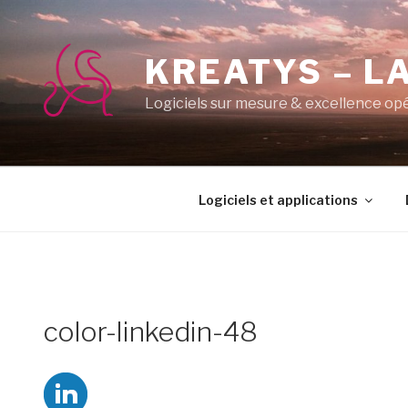
Aller
au
contenu
KREATYS – LA
principal
Logiciels sur mesure & excellence op
Logiciels et applications
color-linkedin-48