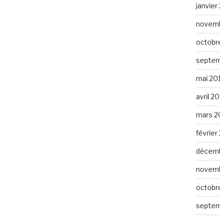
janvier
novemb
octobr
septem
mai 20
avril 2
mars 2
février
décemb
novemb
octobr
septem