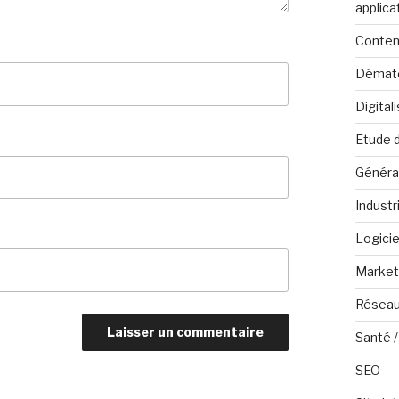
applica
Conten
Dématé
Digital
Etude 
Généra
Industr
Logicie
Marketi
Réseau
Santé /
SEO