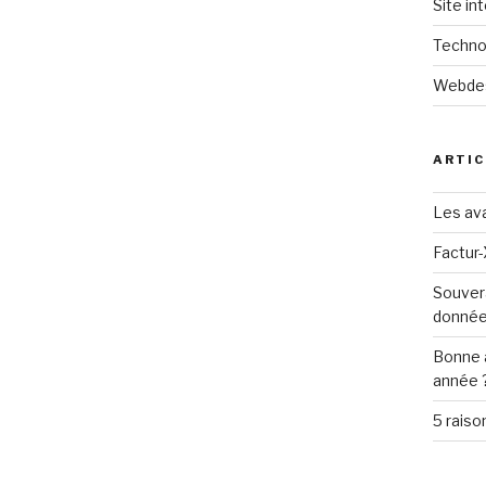
Site in
Techno
Webde
ARTIC
Les ava
Factur-
Souver
donné
Bonne 
année 
5 raiso