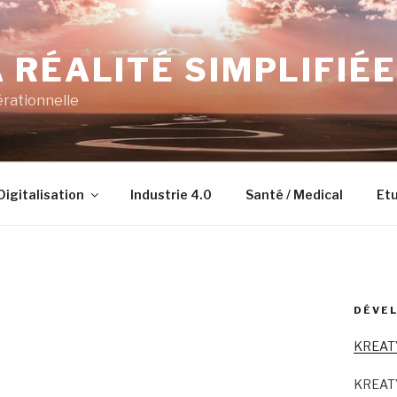
 RÉALITÉ SIMPLIFIÉE
érationnelle
Digitalisation
Industrie 4.0
Santé / Medical
Etu
DÉVEL
KREAT
KREAT