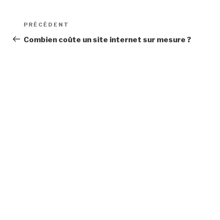
Navigation
Article
PRÉCÉDENT
de
précédent
Combien coûte un site internet sur mesure ?
l’article