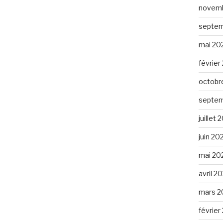
novemb
septem
mai 20
février
octobr
septem
juillet
juin 20
mai 20
avril 2
mars 2
février