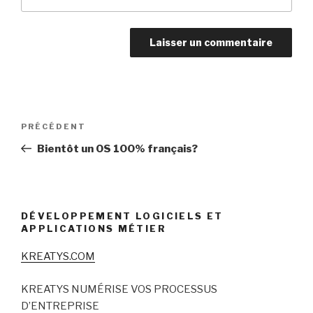
Navigation
Article
PRÉCÉDENT
de
précédent
Bientôt un OS 100% français?
l’article
DÉVELOPPEMENT LOGICIELS ET
APPLICATIONS MÉTIER
KREATYS.COM
KREATYS NUMÉRISE VOS PROCESSUS
D’ENTREPRISE