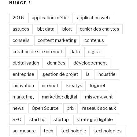
NUAGE !
2016
application métier
application web
astuces
big data
blog
cahier des charges
conseils
content marketing
contenus
création de site internet
data
digital
digitalisation
données
développement
entreprise
gestion de projet
ia
industrie
innovation
internet
kreatys
logiciel
marketing
marketing digital
mis-en-avant
news
Open Source
prix
reseaux sociaux
SEO
start up
startup
stratégie digitale
sur mesure
tech
technologie
technologies