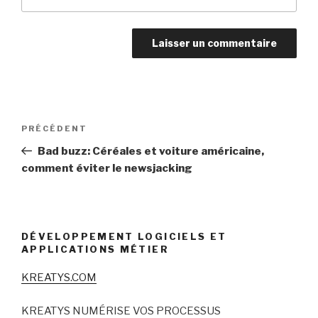
Navigation
Article
PRÉCÉDENT
de
précédent
Bad buzz: Céréales et voiture américaine,
l’article
comment éviter le newsjacking
DÉVELOPPEMENT LOGICIELS ET
APPLICATIONS MÉTIER
KREATYS.COM
KREATYS NUMÉRISE VOS PROCESSUS