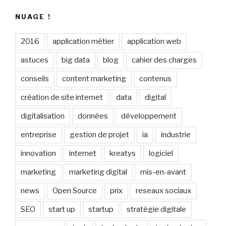
NUAGE !
2016
application métier
application web
astuces
big data
blog
cahier des charges
conseils
content marketing
contenus
création de site internet
data
digital
digitalisation
données
développement
entreprise
gestion de projet
ia
industrie
innovation
internet
kreatys
logiciel
marketing
marketing digital
mis-en-avant
news
Open Source
prix
reseaux sociaux
SEO
start up
startup
stratégie digitale