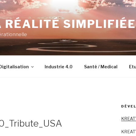
 RÉALITÉ SIMPLIFIÉE
érationnelle
Digitalisation
Industrie 4.0
Santé / Medical
Etu
DÉVEL
KREAT
_Tribute_USA
KREAT