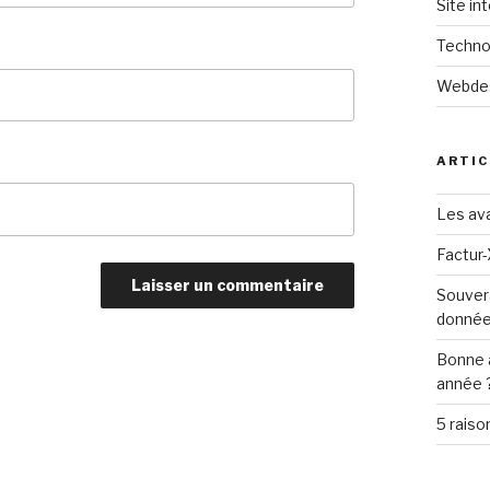
Site in
Techno
Webde
ARTIC
Les ava
Factur-
Souver
donné
Bonne 
année 
5 raiso