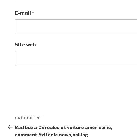
E-mail
*
Site web
Navigation
Article
PRÉCÉDENT
de
précédent
Bad buzz: Céréales et voiture américaine,
comment éviter le newsjacking