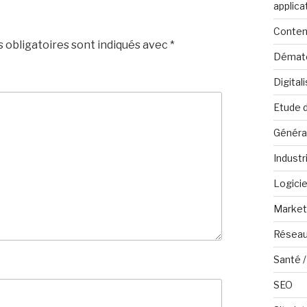
applica
Conten
 obligatoires sont indiqués avec
*
Dématé
Digital
Etude 
Généra
Industr
Logicie
Marketi
Réseau
Santé /
SEO