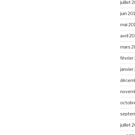
juillet 
juin 20
mai 20
avril 2
mars 2
février
janvier
décemb
novemb
octobr
septem
juillet 