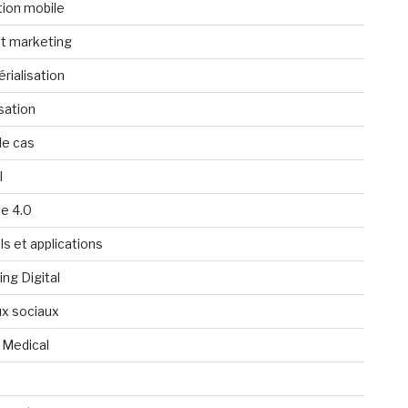
tion mobile
t marketing
rialisation
isation
de cas
l
ie 4.0
ls et applications
ng Digital
x sociaux
 Medical