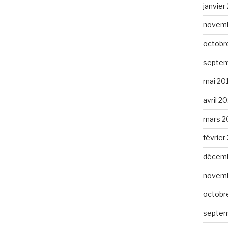
janvier
novemb
octobr
septem
mai 20
avril 2
mars 2
février
décemb
novemb
octobr
septem