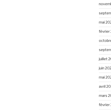
novemb
septem
mai 20
février
octobr
septem
juillet
juin 20
mai 20
avril 2
mars 2
février