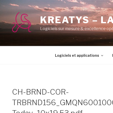
Aller
au
contenu
KREATYS – LA
principal
Logiciels sur mesure & excellence op
Logiciels et applications
CH-BRND-COR-
TRBRND156_GMQN6001000