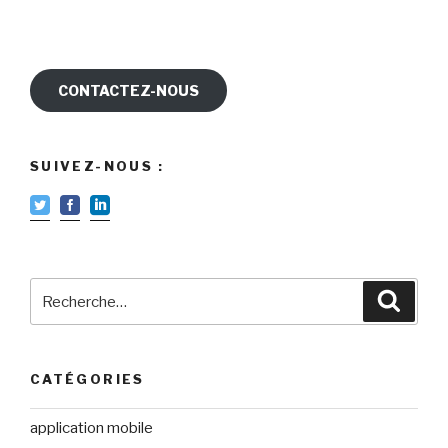
CONTACTEZ-NOUS
SUIVEZ-NOUS :
Recherche
Reche
pour
:
CATÉGORIES
application mobile