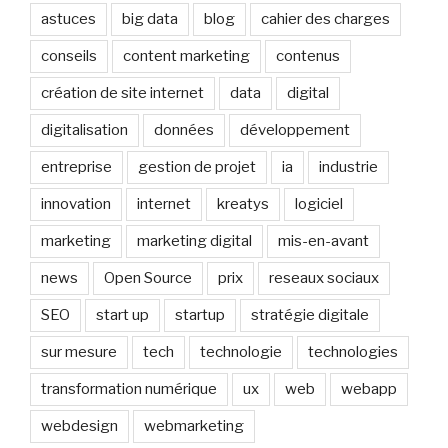
astuces
big data
blog
cahier des charges
conseils
content marketing
contenus
création de site internet
data
digital
digitalisation
données
développement
entreprise
gestion de projet
ia
industrie
innovation
internet
kreatys
logiciel
marketing
marketing digital
mis-en-avant
news
Open Source
prix
reseaux sociaux
SEO
start up
startup
stratégie digitale
sur mesure
tech
technologie
technologies
transformation numérique
ux
web
webapp
webdesign
webmarketing