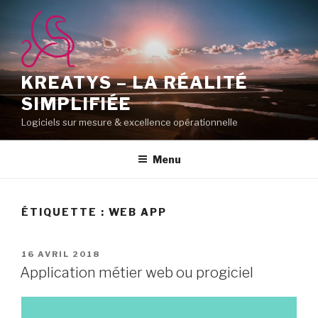
Aller
au
contenu
principal
KREATYS – LA RÉALITÉ
SIMPLIFIÉE
Logiciels sur mesure & excellence opérationnelle
Menu
ÉTIQUETTE :
WEB APP
PUBLIÉ
16 AVRIL 2018
LE
Application métier web ou progiciel