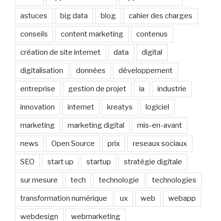
astuces
big data
blog
cahier des charges
conseils
content marketing
contenus
création de site internet
data
digital
digitalisation
données
développement
entreprise
gestion de projet
ia
industrie
innovation
internet
kreatys
logiciel
marketing
marketing digital
mis-en-avant
news
Open Source
prix
reseaux sociaux
SEO
start up
startup
stratégie digitale
sur mesure
tech
technologie
technologies
transformation numérique
ux
web
webapp
webdesign
webmarketing