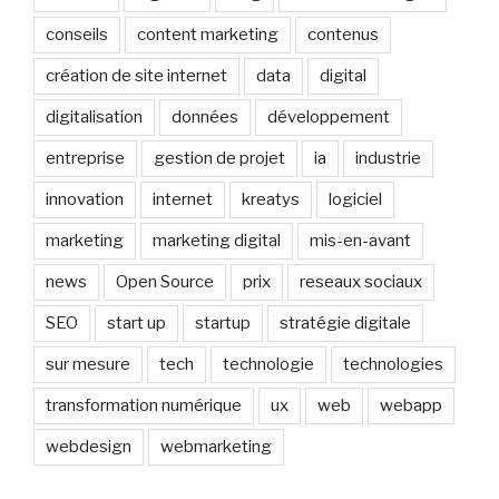
conseils
content marketing
contenus
création de site internet
data
digital
digitalisation
données
développement
entreprise
gestion de projet
ia
industrie
innovation
internet
kreatys
logiciel
marketing
marketing digital
mis-en-avant
news
Open Source
prix
reseaux sociaux
SEO
start up
startup
stratégie digitale
sur mesure
tech
technologie
technologies
transformation numérique
ux
web
webapp
webdesign
webmarketing