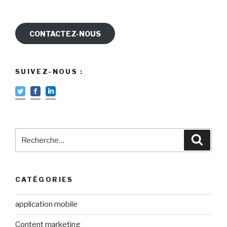
CONTACTEZ-NOUS
SUIVEZ-NOUS :
Recherche
Reche
pour
:
CATÉGORIES
application mobile
Content marketing