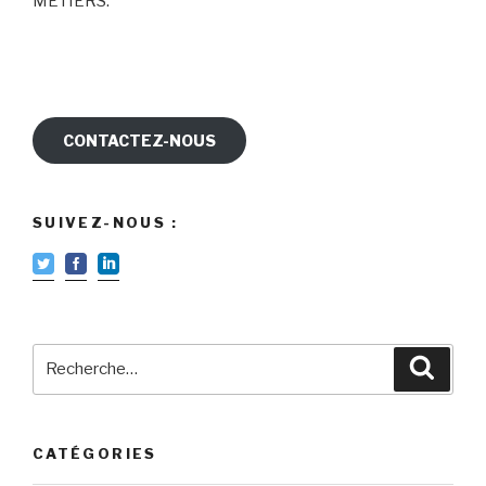
MÉTIERS.
CONTACTEZ-NOUS
SUIVEZ-NOUS :
Recherche
Reche
pour
:
CATÉGORIES