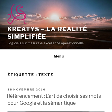
Aller
au
contenu
principal
KREATYS – LA RÉALITÉ
SIMPLIFIÉE
Logiciels sur mesure & excellence opérationnelle
Menu
ÉTIQUETTE :
TEXTE
PUBLIÉ
18 NOVEMBRE 2016
LE
Référencement : L’art de choisir ses mots
pour Google et la sémantique