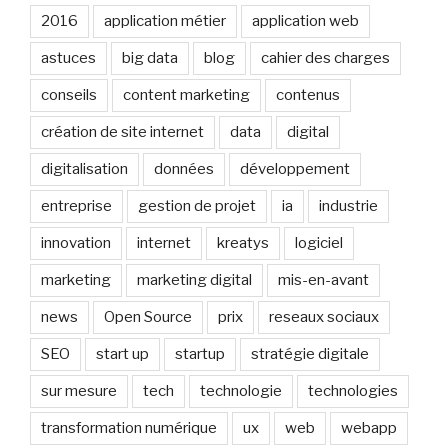
2016
application métier
application web
astuces
big data
blog
cahier des charges
conseils
content marketing
contenus
création de site internet
data
digital
digitalisation
données
développement
entreprise
gestion de projet
ia
industrie
innovation
internet
kreatys
logiciel
marketing
marketing digital
mis-en-avant
news
Open Source
prix
reseaux sociaux
SEO
start up
startup
stratégie digitale
sur mesure
tech
technologie
technologies
transformation numérique
ux
web
webapp