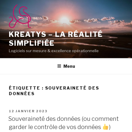
Aller
au
contenu
principal
KREATYS – LA RÉALITÉ
SIMPLIFIÉE
Logiciels sur mesure & excellence opérationnelle
Menu
ÉTIQUETTE :
SOUVERAINETÉ DES
DONNÉES
PUBLIÉ
12 JANVIER 2023
LE
Souveraineté des données (ou comment
garder le contrôle de vos données
)