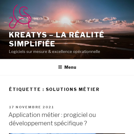
Aller
au
contenu
principal
KREATYS – LA RÉALITÉ
SIMPLIFIÉE
Logiciels sur mesure & excellence opérationnelle
Menu
ÉTIQUETTE :
SOLUTIONS MÉTIER
PUBLIÉ
17 NOVEMBRE 2021
LE
Application métier : progiciel ou
développement spécifique ?