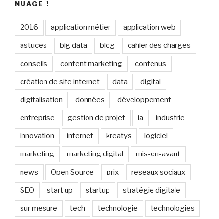
NUAGE !
2016
application métier
application web
astuces
big data
blog
cahier des charges
conseils
content marketing
contenus
création de site internet
data
digital
digitalisation
données
développement
entreprise
gestion de projet
ia
industrie
innovation
internet
kreatys
logiciel
marketing
marketing digital
mis-en-avant
news
Open Source
prix
reseaux sociaux
SEO
start up
startup
stratégie digitale
sur mesure
tech
technologie
technologies