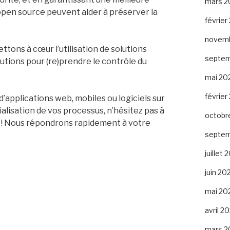
mars 2
t open source peuvent aider à préserver la
février
novemb
tons à cœur l’utilisation de solutions
septem
utions pour (re)prendre le contrôle du
mai 20
février
’applications web, mobiles ou logiciels sur
alisation de vos processus, n’hésitez pas à
octobr
 ! Nous répondrons rapidement à votre
septem
juillet
juin 20
mai 20
avril 2
mars 2