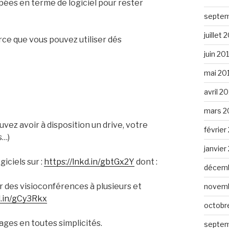
ées en terme de logiciel pour rester
septem
juillet 
urce que vous pouvez utiliser dés
juin 20
mai 20
avril 2
mars 2
uvez avoir à disposition un drive, votre
février
s…)
janvier
iciels sur :
https://lnkd.in/gbtGx2Y
dont :
décemb
ser des visioconférences à plusieurs et
novemb
d.in/gCy3Rkx
octobr
ages en toutes simplicités.
septem