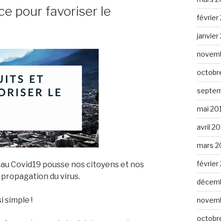
ce pour favoriser le
février
janvier
novemb
octobr
septem
mai 20
avril 2
mars 2
février
e au Covid19 pousse nos citoyens et nos
a propagation du virus.
décemb
i simple !
novemb
octobr