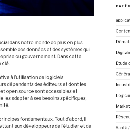
CATÉ
applica
Conten
Dématé
cial dans notre monde de plus en plus
’ensemble des données et des systèmes qui
Digital
ntreprise ou gouvernement. Dans cette
 clé.
Etude 
Généra
ve à l’utilisation de logiciels
teurs dépendants des éditeurs et dont les
Industr
s et open source sont accessibles et
Logicie
e les adapter à ses besoins spécifiques,
nité.
Marketi
Réseau
 principes fondamentaux. Tout d’abord, il
mettant aux développeurs de l’étudier et de
Santé /