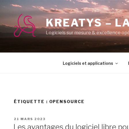
Aller
au
contenu
KREATYS – LA
principal
Logiciels sur mesure & excellence op
Logiciels et applications
ÉTIQUETTE :
OPENSOURCE
PUBLIÉ
21 MARS 2023
LE
Les avantages du logiciel libre pou