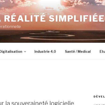
 RÉALITÉ SIMPLIFIÉE
érationnelle
Digitalisation
Industrie 4.0
Santé / Medical
Etu
DÉVEL
r la souveraineté logicielle