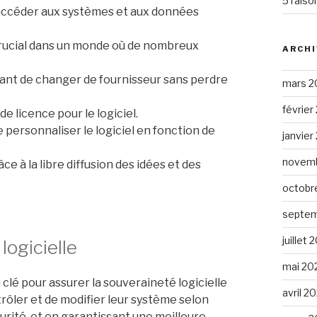
5 raiso
d’accéder aux systèmes et aux données
 crucial dans un monde où de nombreux
ARCHI
tant de changer de fournisseur sans perdre
mars 2
février
e licence pour le logiciel.
e personnaliser le logiciel en fonction de
janvier
novemb
e à la libre diffusion des idées et des
octobr
septem
juillet 
logicielle
mai 20
 clé pour assurer la souveraineté logicielle
avril 2
rôler et de modifier leur système selon
curité, et en garantissant une meilleure