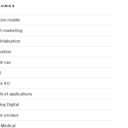
GORIES
tion mobile
t marketing
rialisation
isation
de cas
l
ie 4.0
ls et applications
ng Digital
x sociaux
 Medical