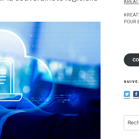
KREAT
KREAT
POUR E
CO
SUIVE
Reche
pour
: