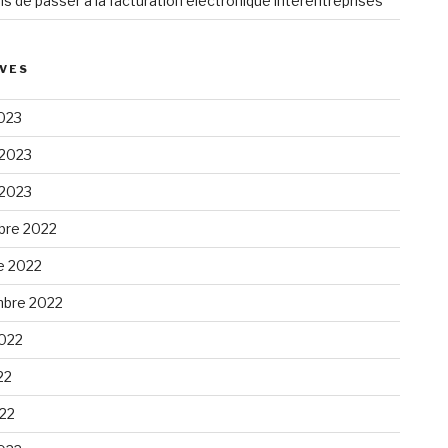
ns de passer à la facturation électronique interentreprises
VES
023
 2023
 2023
re 2022
e 2022
bre 2022
2022
22
022