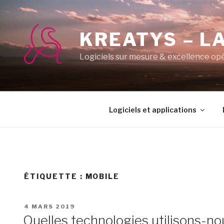
Aller
au
contenu
KREATYS – LA
principal
Logiciels sur mesure & excellence op
Logiciels et applications
ÉTIQUETTE :
MOBILE
PUBLIÉ
4 MARS 2019
LE
Quelles technologies utilisons-no