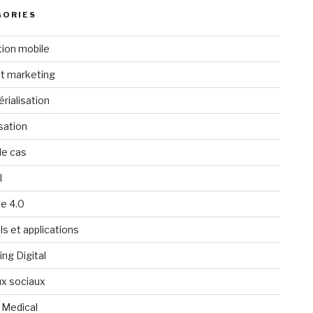
GORIES
tion mobile
t marketing
rialisation
isation
de cas
l
ie 4.0
ls et applications
ng Digital
x sociaux
 Medical