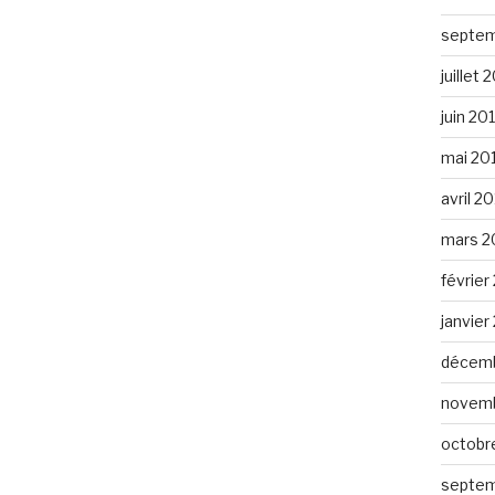
septem
juillet 
juin 20
mai 20
avril 2
mars 2
février
janvier
décemb
novemb
octobr
septem