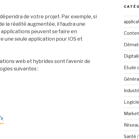
CATÉ
 dépendra de votre projet. Par exemple, si
applica
 la réalité augmentée, il faudra une
 applications peuvent se faire en
Conten
re une seule application pour IOS et
Dématé
Digital
tions web et hybrides sont l’avenir de
Etude 
logies suivantes :
Généra
Industr
Logicie
Marketi
Réseau
Santé /