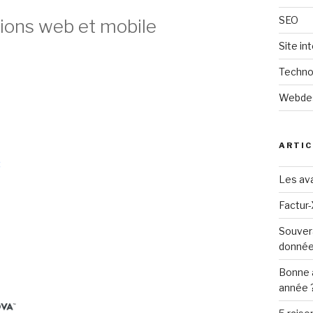
SEO
ions web et mobile
Site in
Techno
Webde
ARTIC
Les ava
Factur-
Souver
donné
Bonne 
année 