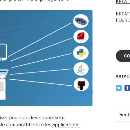
KREAT
KREAT
POUR E
CO
SUIVE
Reche
pour
tiliser pour son développement
:
cle comparatif entre les
applications