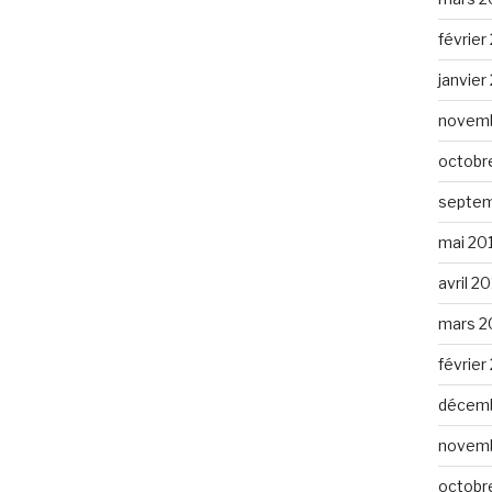
février
janvier
novemb
octobr
septem
mai 20
avril 2
mars 2
février
décemb
novemb
octobr