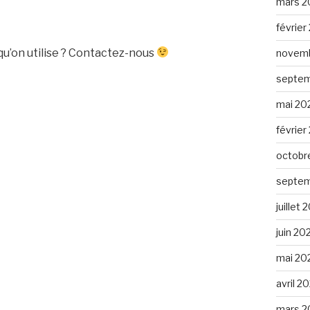
mars 2
février
qu’on utilise ? Contactez-nous
novemb
septem
mai 20
février
octobr
septem
juillet
juin 20
mai 20
avril 2
mars 2