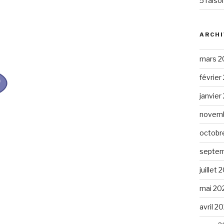
5 raiso
ARCHI
mars 2
février
janvier
novemb
octobr
septem
juillet 
mai 20
avril 2