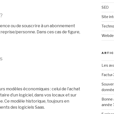
SEO
 ?
Site in
licence ou de souscrire à un abonnement
Techno
ntreprise/personne. Dans ces cas de figure,
Webde
ARTIC
as
Les ava
Factur-
Souver
sieurs modèles économiques : celui de l’achat
donné
ire d’un logiciel, dans vos locaux et sur
Bonne 
ce. Ce modèle historique, toujours en
année 
ents des logiciels Saas.