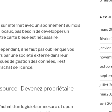
5 raiso
ARCHI
ible sur internet avec un abonnement au mois
mars 2
os locaux, pas besoin de développer un
re carte bleue est nécessaire.
février
janvier
ependant, il ne faut pas oublier que vos
s par une société externe dans leur
novemb
iques de gestion des données, il est
octobr
’achat de licence.
septem
juillet 
-source : Devenez propriétaire
mai 20
avril 2
’achat d’un logiciel sur-mesure et open