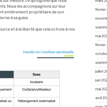
s sur-mesure, ce qui signifie que nous
mars 2
ients. Nous les accompagnons sur leur
février
ient entièrement propriétaire de son
terne à sa guise.
novemb
septem
ce et à la liberté que cela octroie à nos
mai 20
février
octobr
septem
juillet
juin 20
mai 20
avril 2
mars 2