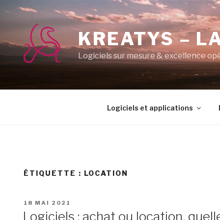
Aller
au
contenu
KREATYS – LA
principal
Logiciels sur mesure & excellence op
Logiciels et applications
ÉTIQUETTE :
LOCATION
PUBLIÉ
18 MAI 2021
LE
Logiciels : achat ou location, quel