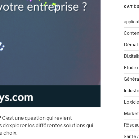
CATÉ
applica
Conten
Dématé
Digital
Etude 
Généra
Industr
Logicie
Marketi
? C’est une question qui revient
Réseau
d’explorer les différentes solutions qui
e choix.
Santé /