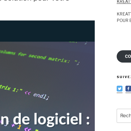
KREAT
KREAT
POUR E
CO
SUIVE
Reche
pour
: