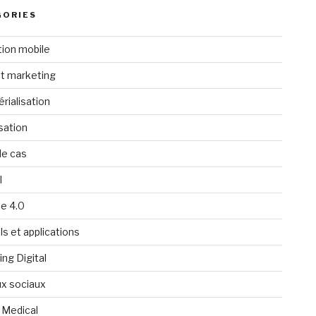
GORIES
tion mobile
t marketing
rialisation
isation
de cas
l
ie 4.0
ls et applications
ng Digital
x sociaux
 Medical