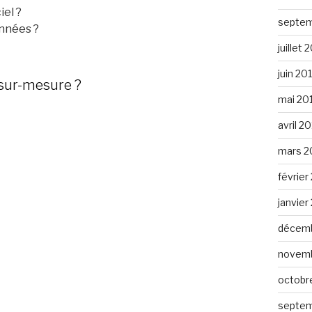
iel ?
septem
nnées ?
juillet 
juin 20
 sur-mesure ?
mai 20
avril 2
mars 2
février
janvier
décemb
novemb
octobr
septem