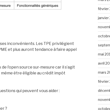
février
janvier
novemb
octobr
es inconvénients. Les TPE privilégient
septem
 PME et plus auront tendance à faire appel
mai 20
avril 2
 de l’open source sur-mesure car il s’agit
mars 2
t même être éligible au crédit impôt
février
uestions qui peuvent vous aider :
décemb
novemb
er ?
octobr