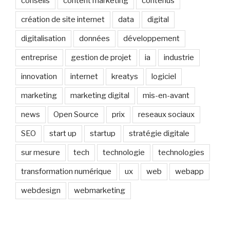
conseils
content marketing
contenus
création de site internet
data
digital
digitalisation
données
développement
entreprise
gestion de projet
ia
industrie
innovation
internet
kreatys
logiciel
marketing
marketing digital
mis-en-avant
news
Open Source
prix
reseaux sociaux
SEO
start up
startup
stratégie digitale
sur mesure
tech
technologie
technologies
transformation numérique
ux
web
webapp
webdesign
webmarketing