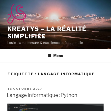
Aller
au
contenu
principal
KREATYS – LA RÉALITÉ
SIMPLIFIÉE
Logiciels sur mesure & excellence opérationnelle
Menu
ÉTIQUETTE :
LANGAGE INFORMATIQUE
PUBLIÉ
16 OCTOBRE 2017
LE
Langage informatique : Python