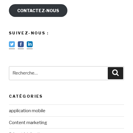
CONTACTEZ-NOUS
SUIVEZ-NOUS :
Recherche
Reche
pour
:
CATÉGORIES
application mobile
Content marketing