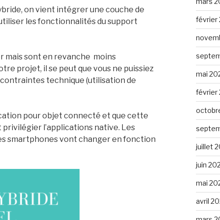
mars 2
bride, on vient intégrer une couche de
février
tiliser les fonctionnalités du support
novemb
septem
er mais sont en revanche moins
tre projet, il se peut que vous ne puissiez
mai 20
contraintes technique (utilisation de
février
octobr
cation pour objet connecté et que cette
 privilégier l’applications native. Les
septem
 les smartphones vont changer en fonction
juillet
juin 20
mai 20
avril 2
mars 2