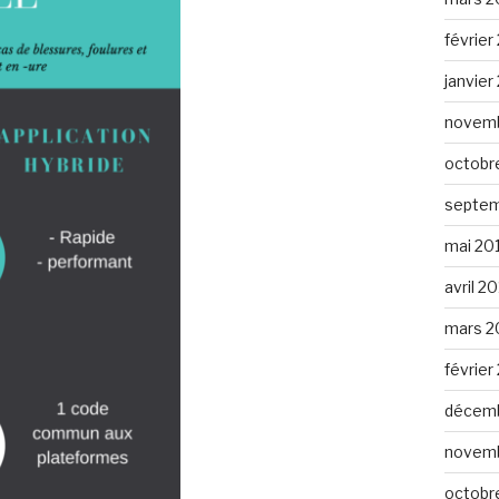
février
janvier
novemb
octobr
septem
mai 20
avril 2
mars 2
février
décemb
novemb
octobr