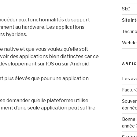
SEO
 accéder aux fonctionnalités du support
Site in
mment au hardware. Les applications
Techno
ns hybrides.
Webde
e native et que vous voulez qu’elle soit
voir des applications bien distinctes car ce
u développement sur IOS ou sur Android.
ARTIC
t plus élevés que pour une application
Les ava
Factur-
e se demander qu’elle plateforme utilise
Souver
pement d’une seule application peut suffire
donné
Bonne 
année 