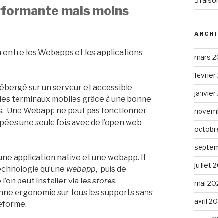
5 raiso
erformante mais moins
ARCHI
n entre les Webapps et les applications
mars 2
février
hébergé sur un serveur et accessible
janvier
r les terminaux mobiles grâce à une bonne
es. Une Webapp ne peut pas fonctionner
novemb
ées une seule fois avec de l’open web
octobr
septem
ne application native et une webapp. Il
juillet 
technologie qu’une
webapp
, puis de
l’on peut installer via les
stores
.
mai 20
onne ergonomie sur tous les supports sans
avril 2
teforme.