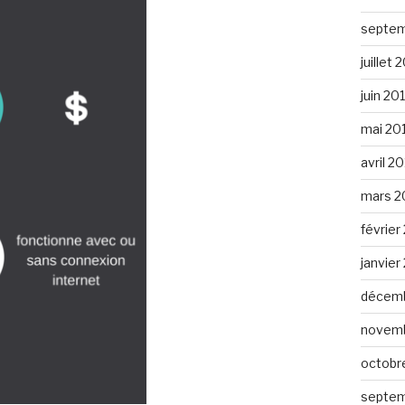
septem
juillet 
juin 20
mai 20
avril 2
mars 2
février
janvier
décemb
novemb
octobr
septem