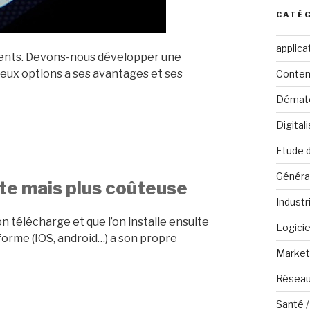
CATÉ
applica
clients. Devons-nous développer une
deux options a ses avantages et ses
Conten
Dématé
Digital
Etude 
Généra
nte mais plus coûteuse
Industr
on télécharge et que l’on installe ensuite
Logicie
forme (IOS, android…) a son propre
Marketi
Réseau
Santé /