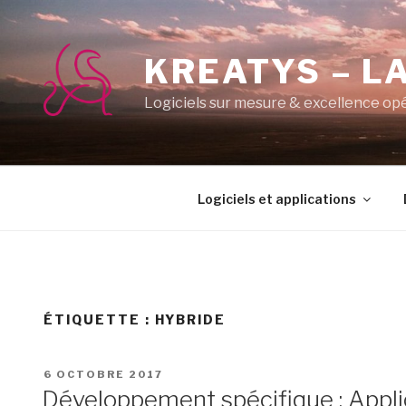
Aller
au
contenu
KREATYS – LA
principal
Logiciels sur mesure & excellence op
Logiciels et applications
ÉTIQUETTE :
HYBRIDE
PUBLIÉ
6 OCTOBRE 2017
LE
Développement spécifique : Applic