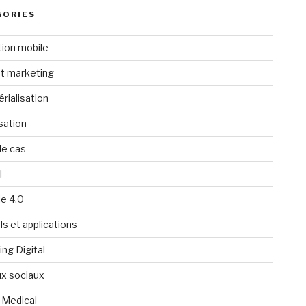
GORIES
tion mobile
t marketing
rialisation
isation
de cas
l
ie 4.0
ls et applications
ng Digital
x sociaux
 Medical