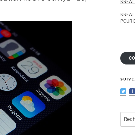
KREAT
KREAT
POUR E
CO
SUIVE
Reche
pour
: