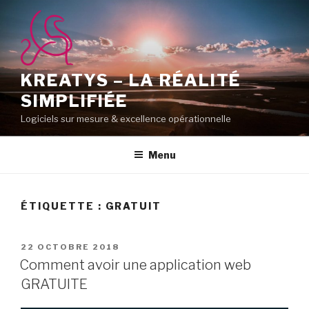
Aller
au
contenu
principal
KREATYS – LA RÉALITÉ
SIMPLIFIÉE
Logiciels sur mesure & excellence opérationnelle
Menu
ÉTIQUETTE :
GRATUIT
PUBLIÉ
22 OCTOBRE 2018
LE
Comment avoir une application web
GRATUITE