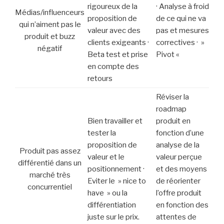
rigoureux de la
· Analyse à froid
Médias/influenceurs
proposition de
de ce qui ne va
qui n’aiment pas le
valeur avec des
pas et mesures
produit et buzz
clients exigeants ·
correctives · »
négatif
Beta test et prise
Pivot «
en compte des
retours
Réviser la
roadmap
Bien travailler et
produit en
tester la
fonction d’une
proposition de
analyse de la
Produit pas assez
valeur et le
valeur perçue
différentié dans un
positionnement ·
et des moyens
marché très
Eviter le » nice to
de réorienter
concurrentiel
have » ou la
l’offre produit
différentiation
en fonction des
juste sur le prix.
attentes de