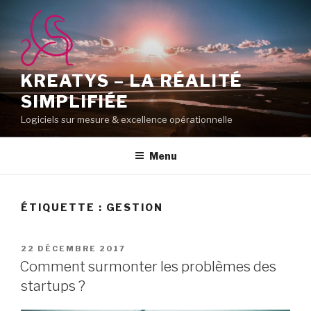
Aller
au
contenu
principal
KREATYS – LA RÉALITÉ
SIMPLIFIÉE
Logiciels sur mesure & excellence opérationnelle
Menu
ÉTIQUETTE :
GESTION
PUBLIÉ
22 DÉCEMBRE 2017
LE
Comment surmonter les problèmes des
startups ?