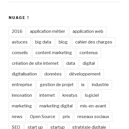
NUAGE !
2016
application métier
application web
astuces
big data
blog
cahier des charges
conseils
content marketing
contenus
création de site internet
data
digital
digitalisation
données
développement
entreprise
gestion de projet
ia
industrie
innovation
internet
kreatys
logiciel
marketing
marketing digital
mis-en-avant
news
Open Source
prix
reseaux sociaux
SEO
start up
startup
stratégie digitale