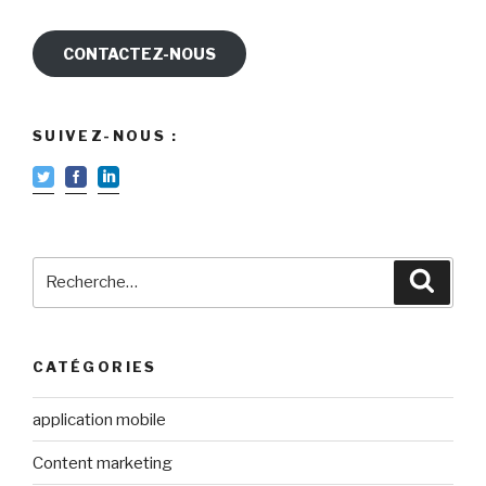
CONTACTEZ-NOUS
SUIVEZ-NOUS :
Recherche
Reche
pour
:
CATÉGORIES
application mobile
Content marketing