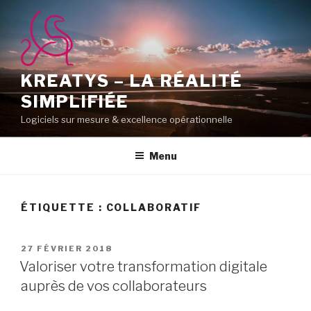
Aller
au
contenu
principal
KREATYS – LA RÉALITÉ
SIMPLIFIÉE
Logiciels sur mesure & excellence opérationnelle
Menu
ÉTIQUETTE :
COLLABORATIF
PUBLIÉ
27 FÉVRIER 2018
LE
Valoriser votre transformation digitale
auprès de vos collaborateurs