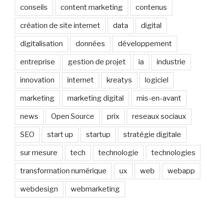
conseils
content marketing
contenus
création de site internet
data
digital
digitalisation
données
développement
entreprise
gestion de projet
ia
industrie
innovation
internet
kreatys
logiciel
marketing
marketing digital
mis-en-avant
news
Open Source
prix
reseaux sociaux
SEO
start up
startup
stratégie digitale
sur mesure
tech
technologie
technologies
transformation numérique
ux
web
webapp
webdesign
webmarketing