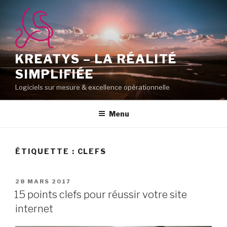
Aller
au
contenu
principal
KREATYS – LA RÉALITÉ
SIMPLIFIÉE
Logiciels sur mesure & excellence opérationnelle
Menu
ÉTIQUETTE :
CLEFS
PUBLIÉ
28 MARS 2017
LE
15 points clefs pour réussir votre site
internet