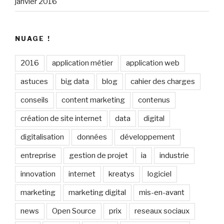
janvier 2016
NUAGE !
2016
application métier
application web
astuces
big data
blog
cahier des charges
conseils
content marketing
contenus
création de site internet
data
digital
digitalisation
données
développement
entreprise
gestion de projet
ia
industrie
innovation
internet
kreatys
logiciel
marketing
marketing digital
mis-en-avant
news
Open Source
prix
reseaux sociaux