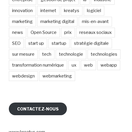
innovation
internet
kreatys
logiciel
marketing
marketing digital
mis-en-avant
news
Open Source
prix
reseaux sociaux
SEO
start up
startup
stratégie digitale
sur mesure
tech
technologie
technologies
transformation numérique
ux
web
webapp
webdesign
webmarketing
CONTACTEZ-NOUS
www.kreatys.com