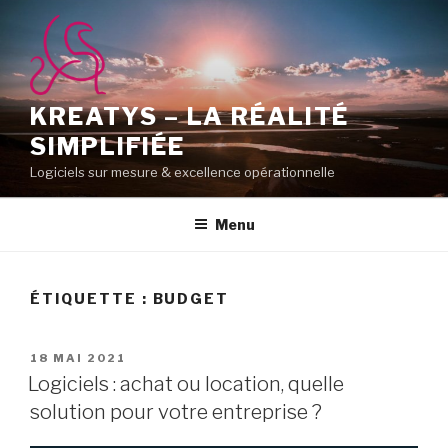
Aller
au
contenu
principal
KREATYS – LA RÉALITÉ
SIMPLIFIÉE
Logiciels sur mesure & excellence opérationnelle
Menu
ÉTIQUETTE :
BUDGET
PUBLIÉ
18 MAI 2021
LE
Logiciels : achat ou location, quelle
solution pour votre entreprise ?