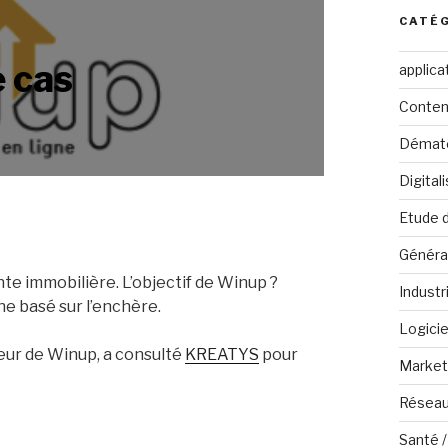
CATÉ
 cas
applica
Conten
Dématé
Digital
Etude 
Généra
nte immobilière. L’objectif de Winup ?
Industr
ne basé sur l’enchère.
Logicie
teur de Winup, a consulté
KREATYS
pour
Marketi
Réseau
Santé /