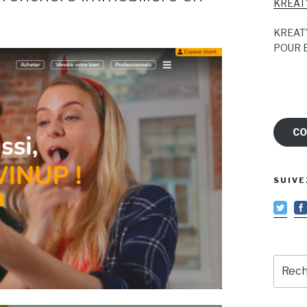
KREAT
KREAT
POUR E
CO
SUIVE
Reche
pour
: