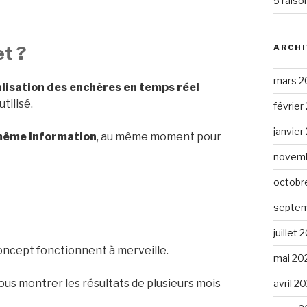
5 raiso
et ?
ARCHI
mars 2
alisation des enchères en temps réel
tilisé.
février
janvier
a même information
, au même moment pour
novemb
octobr
septem
juillet 
concept fonctionnent à merveille.
mai 20
vous montrer les résultats de plusieurs mois
avril 2