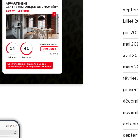
septem
juillet 
juin 20
mai 20
avril 2
mars 2
février
janvier
décemb
novemb
octobr
septem