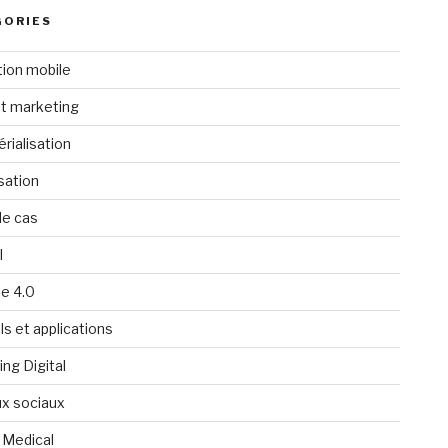
GORIES
tion mobile
t marketing
rialisation
isation
de cas
l
ie 4.0
ls et applications
ng Digital
x sociaux
 Medical