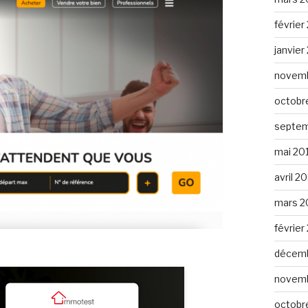
février
janvier
novemb
octobr
septem
mai 20
avril 2
mars 2
février
décemb
novemb
octobr