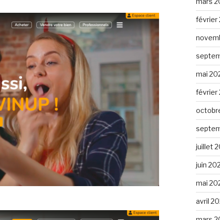
mars 2
février
novemb
septem
mai 20
février
octobr
septem
juillet
juin 20
mai 20
avril 2
mars 2