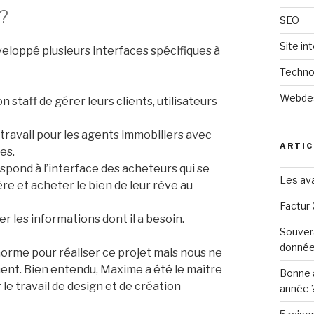
?
SEO
Site in
eloppé plusieurs interfaces spécifiques à
Techno
Webde
staff de gérer leurs clients, utilisateurs
 travail pour les agents immobiliers avec
ARTIC
es.
spond à l’interface des acheteurs qui se
Les ava
e et acheter le bien de leur rêve au
Factur-
 les informations dont il a besoin.
Souver
donné
norme pour réaliser ce projet mais nous ne
ent. Bien entendu, Maxime a été le maître
Bonne 
le travail de design et de création
année 