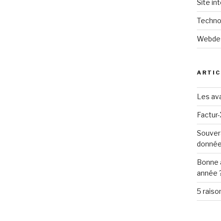
Site in
Techno
Webde
ARTIC
Les ava
Factur-
Souver
donné
Bonne 
année 
5 raiso