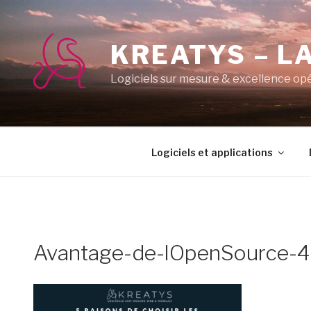
Aller
au
contenu
KREATYS – LA
principal
Logiciels sur mesure & excellence op
Logiciels et applications
Avantage-de-lOpenSource-