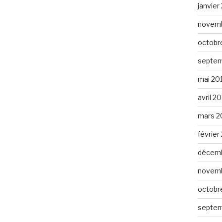
janvier
novemb
octobr
septem
mai 20
avril 2
mars 2
février
décemb
novemb
octobr
septem