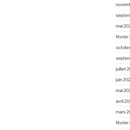
novemb
septem
mai 20
février
octobr
septem
juillet
juin 20
mai 20
avril 2
mars 2
février