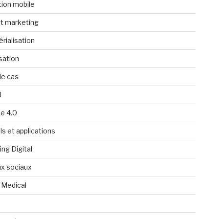
tion mobile
t marketing
rialisation
isation
de cas
l
ie 4.0
ls et applications
ng Digital
x sociaux
 Medical