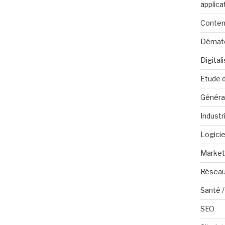
applica
Conten
Dématé
Digital
Etude 
Généra
Industr
Logicie
Marketi
Réseau
Santé /
SEO