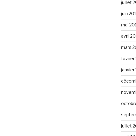
juillet 
juin 20
mai 20
avril 2
mars 2
février
janvier
décemb
novemb
octobr
septem
juillet 