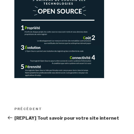
Navigation
Article
PRÉCÉDENT
de
précédent
[REPLAY] Tout savoir pour votre site internet
l’article