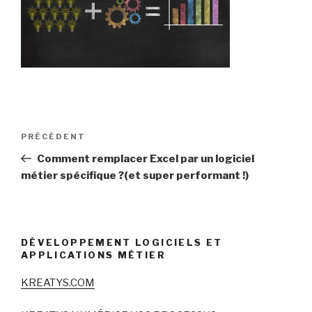
Navigation
Article
PRÉCÉDENT
de
précédent
Comment remplacer Excel par un logiciel
l’article
métier spécifique ?(et super performant !)
DÉVELOPPEMENT LOGICIELS ET
APPLICATIONS MÉTIER
KREATYS.COM