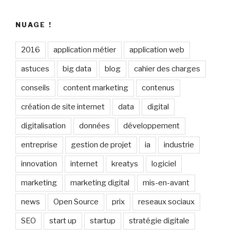
NUAGE !
2016
application métier
application web
astuces
big data
blog
cahier des charges
conseils
content marketing
contenus
création de site internet
data
digital
digitalisation
données
développement
entreprise
gestion de projet
ia
industrie
innovation
internet
kreatys
logiciel
marketing
marketing digital
mis-en-avant
news
Open Source
prix
reseaux sociaux
SEO
start up
startup
stratégie digitale