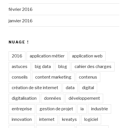
février 2016
janvier 2016
NUAGE !
2016
application métier
application web
astuces
big data
blog
cahier des charges
conseils
content marketing
contenus
création de site internet
data
digital
digitalisation
données
développement
entreprise
gestion de projet
ia
industrie
innovation
internet
kreatys
logiciel