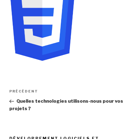
Navigation
Article
PRÉCÉDENT
de
précédent
Quelles technologies utilisons-nous pour vos
l’article
projets ?
DÉVELOPPEMENT LOGICIELS ET