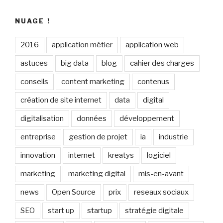
NUAGE !
2016
application métier
application web
astuces
big data
blog
cahier des charges
conseils
content marketing
contenus
création de site internet
data
digital
digitalisation
données
développement
entreprise
gestion de projet
ia
industrie
innovation
internet
kreatys
logiciel
marketing
marketing digital
mis-en-avant
news
Open Source
prix
reseaux sociaux
SEO
start up
startup
stratégie digitale