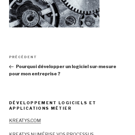
Navigation
Article
PRÉCÉDENT
de
précédent
Pourquoi développer un logiciel sur-mesure
l’article
pour mon entreprise ?
DÉVELOPPEMENT LOGICIELS ET
APPLICATIONS MÉTIER
KREATYS.COM
KREATYS NUMÉRISE VOS PROCESSUS