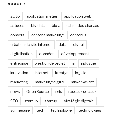
NUAGE !
2016
application métier
application web
astuces
big data
blog
cahier des charges
conseils
content marketing
contenus
création de site internet
data
digital
digitalisation
données
développement
entreprise
gestion de projet
ia
industrie
innovation
internet
kreatys
logiciel
marketing
marketing digital
mis-en-avant
news
Open Source
prix
reseaux sociaux
SEO
start up
startup
stratégie digitale
sur mesure
tech
technologie
technologies