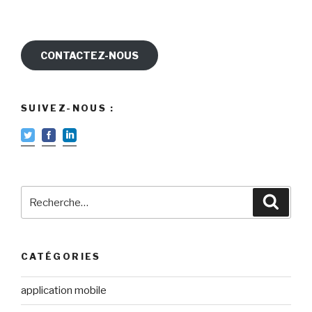
CONTACTEZ-NOUS
SUIVEZ-NOUS :
Recherche
Reche
pour
:
CATÉGORIES
application mobile