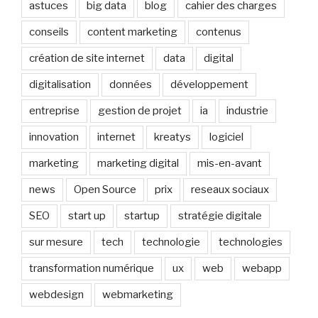
astuces
big data
blog
cahier des charges
conseils
content marketing
contenus
création de site internet
data
digital
digitalisation
données
développement
entreprise
gestion de projet
ia
industrie
innovation
internet
kreatys
logiciel
marketing
marketing digital
mis-en-avant
news
Open Source
prix
reseaux sociaux
SEO
start up
startup
stratégie digitale
sur mesure
tech
technologie
technologies
transformation numérique
ux
web
webapp
webdesign
webmarketing