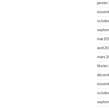
janvier
novemb
octobr
septem
mai 20
avril 2
mars 2
février
décemb
novemb
octobr
septem