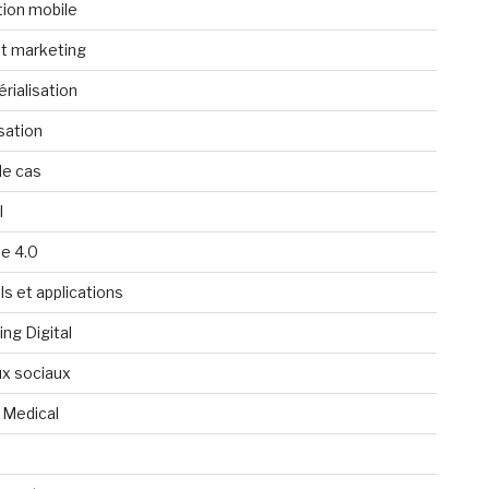
tion mobile
t marketing
rialisation
isation
de cas
l
ie 4.0
ls et applications
ng Digital
x sociaux
 Medical