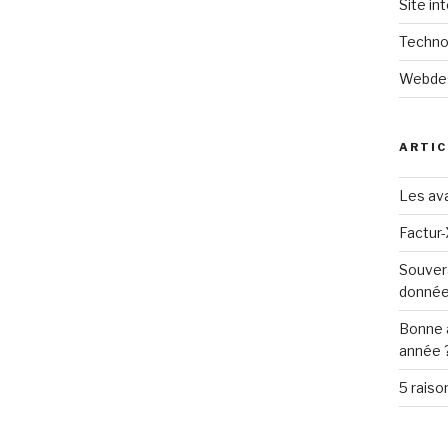
Site in
Techno
Webde
ARTIC
Les ava
Factur-
Souver
donné
Bonne 
année 
5 raiso