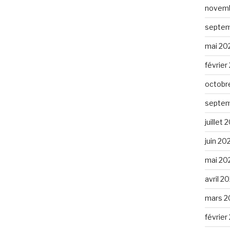
novemb
septem
mai 20
février
octobr
septem
juillet
juin 20
mai 20
avril 2
mars 2
février