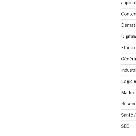
applica
Conten
Dématé
Digital
Etude 
Généra
Industr
Logicie
Marketi
Réseau
Santé /
SEO