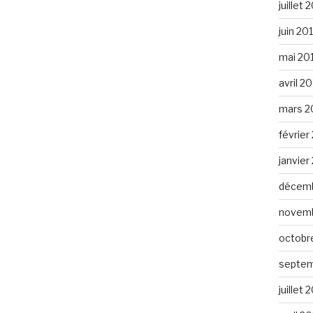
juillet 
juin 20
mai 20
avril 2
mars 2
février
janvier
décemb
novemb
octobr
septem
juillet 