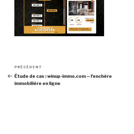
Navigation
Article
PRÉCÉDENT
de
précédent
Étude de cas : winup-immo.com – l’enchère
immobilière en ligne
l’article