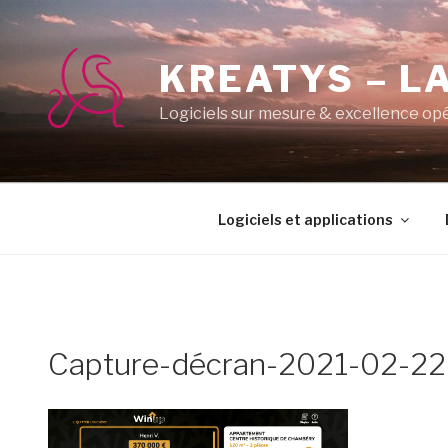
Aller
au
contenu
KREATYS – LA
principal
Logiciels sur mesure & excellence op
Logiciels et applications
Capture-décran-2021-02-22-