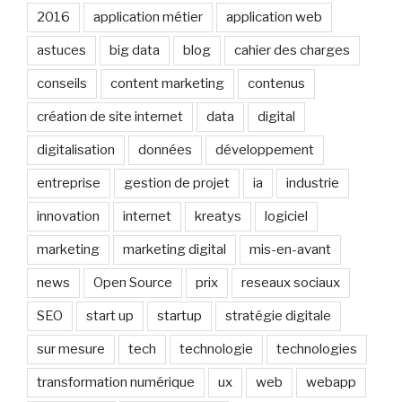
2016
application métier
application web
astuces
big data
blog
cahier des charges
conseils
content marketing
contenus
création de site internet
data
digital
digitalisation
données
développement
entreprise
gestion de projet
ia
industrie
innovation
internet
kreatys
logiciel
marketing
marketing digital
mis-en-avant
news
Open Source
prix
reseaux sociaux
SEO
start up
startup
stratégie digitale
sur mesure
tech
technologie
technologies
transformation numérique
ux
web
webapp